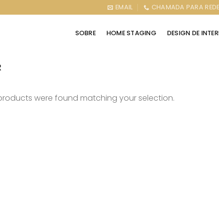
EMAIL
CHAMADA PARA REDE
SOBRE
HOME STAGING
DESIGN DE INTE
R
products were found matching your selection.