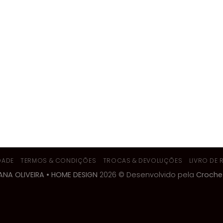
DADE
TERMOS & CONDIÇÕES
TROCAS & DEVOLUÇÕES
LIVRO DE
ANA OLIVEIRA • HOME DESIGN
2026 © Desenvolvido pela
Croche