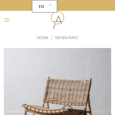
Skip
EN
to
content
HOME
/
MOBILIÁRIO