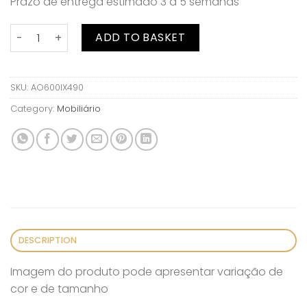
Prazo de entrega estimado 3 a 5 semanas
Cadeira Ratan quantity
ADD TO BASKET
SKU:
AO600IX490
Category:
Mobiliário
DESCRIPTION
Imagem do produto pode apresentar variação de
cor e de tamanho