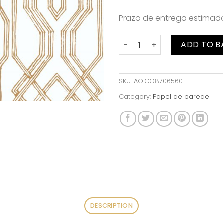
Prazo de entrega estima
Papel de parede Yugen Coo
ADD TO B
SKU:
AO.CO8706560
Category:
Papel de parede
DESCRIPTION