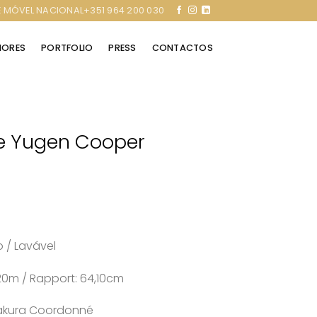
 MÓVEL NACIONAL+351 964 200 030
RIORES
PORTFOLIO
PRESS
CONTACTOS
e Yugen Cooper
o / Lavável
20m / Rapport: 64,10cm
Sakura Coordonné