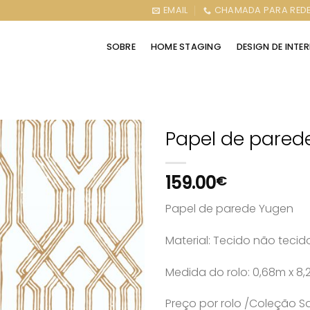
EMAIL
CHAMADA PARA REDE
SOBRE
HOME STAGING
DESIGN DE INTE
Papel de pared
159.00
€
Papel de parede Yugen
Material: Tecido não tecid
Medida do rolo: 0,68m x 8,
Preço por rolo /Coleção 