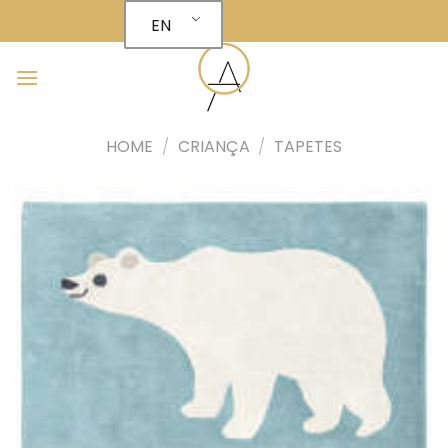
Skip
EN
to
content
HOME
/
CRIANÇA
/
TAPETES