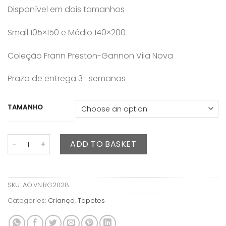
Disponível em dois tamanhos
Small 105×150 e Médio 140×200
Coleção Frann Preston-Gannon Vila Nova
Prazo de entrega 3- semanas
TAMANHO
Tapete Artic Bear quantity
ADD TO BASKET
SKU:
AO.VN.RG2028
Categories:
Criança
,
Tapetes