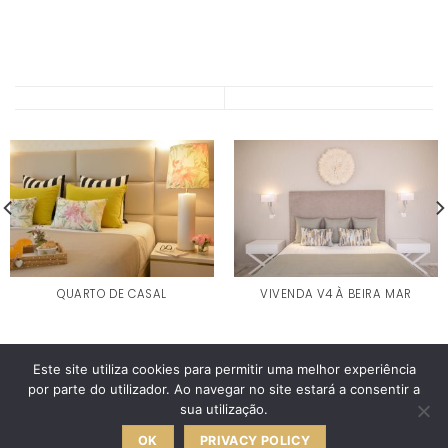
QUARTO DE CASAL
VIVENDA V4 À BEIRA MAR
Este site utiliza cookies para permitir uma melhor experiência
POLÍTICA DE PRIVACIDADE
TERMOS & CONDIÇÕES
por parte do utilizador. Ao navegar no site estará a consentir a
TROCAS & DEVOLUÇÕES
LIVRO DE RECLAMAÇÕES ONLINE
sua utilização.
ANA OLIVEIRA • HOME DESIGN
2026 © Desenvolvido pela
OK
PRIVACY POLICY