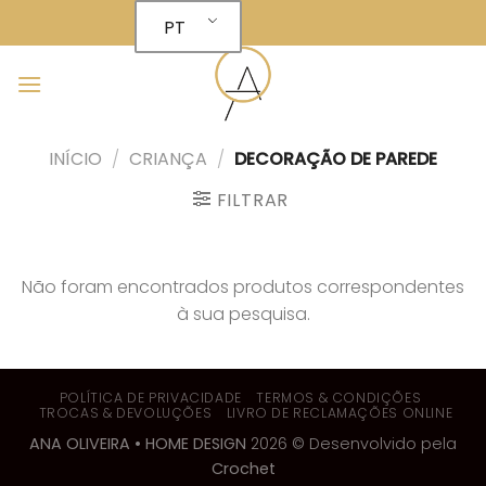
Skip
PT
to
content
INÍCIO
/
CRIANÇA
/
DECORAÇÃO DE PAREDE
FILTRAR
Não foram encontrados produtos correspondentes
à sua pesquisa.
POLÍTICA DE PRIVACIDADE
TERMOS & CONDIÇÕES
TROCAS & DEVOLUÇÕES
LIVRO DE RECLAMAÇÕES ONLINE
ANA OLIVEIRA • HOME DESIGN
2026 © Desenvolvido pela
Crochet