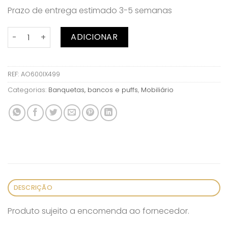
Prazo de entrega estimado 3-5 semanas
Quantidade de Banco fibra natural
ADICIONAR
REF:
AO600IX499
Categorias:
Banquetas, bancos e puffs
,
Mobiliário
DESCRIÇÃO
Produto sujeito a encomenda ao fornecedor.