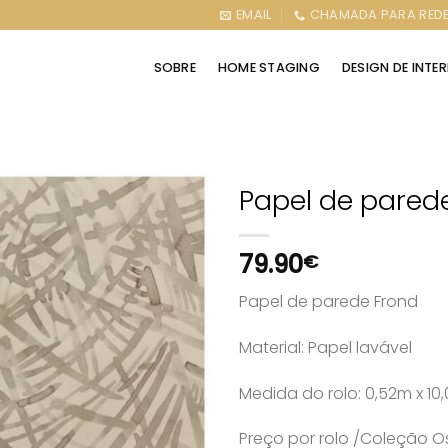
EMAIL
CHAMADA PARA REDE
SOBRE
HOME STAGING
DESIGN DE INTE
Papel de pared
79.90
€
Papel de parede Frond
Material: Papel lavável
Medida do rolo: 0,52m x 1
Preço por rolo /Coleção O