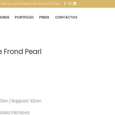
 MÓVEL NACIONAL+351 964 200 030
RIORES
PORTFOLIO
PRESS
CONTACTOS
 Frond Pearl
0,05m / Rapport: 52cm
stara Vila Nova