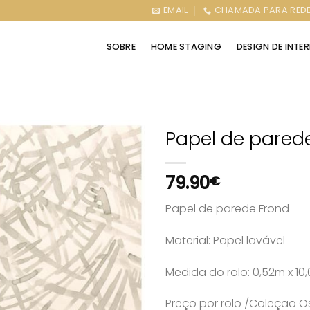
EMAIL
CHAMADA PARA REDE
SOBRE
HOME STAGING
DESIGN DE INTE
Papel de parede
79.90
€
Papel de parede Frond
Material: Papel lavável
Medida do rolo: 0,52m x 1
Preço por rolo /Coleção O