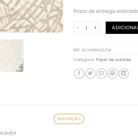
Prazo de entrega estima
Quantidade de Papel de par
ADICIONA
REF:
AO.VNW602/04
Categoria:
Papel de parede
DESCRIÇÃO
necedor